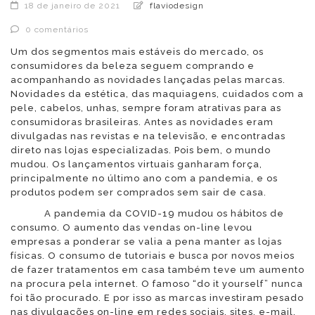
18 de janeiro de 2021
flaviodesign
0 comentários
Um dos segmentos mais estáveis do mercado, os
consumidores da beleza seguem comprando e
acompanhando as novidades lançadas pelas marcas.
Novidades da estética, das maquiagens, cuidados com a
pele, cabelos, unhas, sempre foram atrativas para as
consumidoras brasileiras. Antes as novidades eram
divulgadas nas revistas e na televisão, e encontradas
direto nas lojas especializadas. Pois bem, o mundo
mudou. Os lançamentos virtuais ganharam força,
principalmente no último ano com a pandemia, e os
produtos podem ser comprados sem sair de casa.
A pandemia da COVID-19 mudou os hábitos de
consumo. O aumento das vendas on-line levou
empresas a ponderar se valia a pena manter as lojas
físicas. O consumo de tutoriais e busca por novos meios
de fazer tratamentos em casa também teve um aumento
na procura pela internet. O famoso “do it yourself” nunca
foi tão procurado. E por isso as marcas investiram pesado
nas divulgações on-line em redes sociais, sites, e-mail,